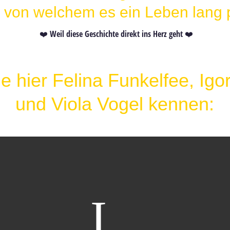
 von welchem es ein Leben lang pr
❤️ Weil diese Geschichte direkt ins Herz geht ❤️
e hier Felina Funkelfee, Igor
und Viola Vogel kennen: