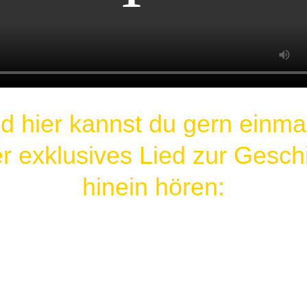
d hier kannst du gern einmal
r exklusives Lied zur Gesch
hinein hören:
Leuchten in mir - ein