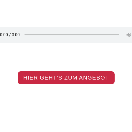
Auszug
von
StärkenGeflüster
HIER GEHT'S ZUM ANGEBOT